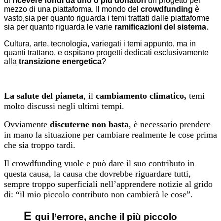
di
ricevere fondi da uno o più donatori
un progetto per
mezzo di una piattaforma. Il mondo del
crowdfunding
è
vasto,sia per quanto riguarda i temi trattati dalle piattaforme
sia per quanto riguarda le varie
ramificazioni del sistema
.
Cultura, arte, tecnologia, variegati i temi appunto, ma in
quanti trattano, e ospitano progetti dedicati esclusivamente
alla
transizione energetica
?
La salute del pianeta
, il
cambiamento climatico,
temi
molto discussi negli ultimi tempi.
Ovviamente
discuterne non basta
, è necessario prendere
in mano la situazione per cambiare realmente le cose prima
che sia troppo tardi.
Il crowdfunding vuole e può dare il suo contributo in
questa causa, la causa che dovrebbe riguardare tutti,
sempre troppo superficiali nell’apprendere notizie al grido
di: “il mio piccolo contributo non cambierà le cose”.
E
qui l’errore, anche
il più piccolo