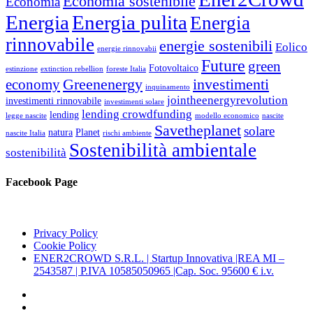
Economia sostenibile
Economia
Energia
Energia pulita
Energia
rinnovabile
energie sostenibili
Eolico
energie rinnovabii
Future
green
Fotovoltaico
estinzione
extinction rebellion
foreste Italia
Greenenergy
investimenti
economy
inquinamento
jointheenergyrevolution
investimenti rinnovabile
investimenti solare
lending crowdfunding
lending
legge nascite
modello economico
nascite
Savetheplanet
solare
natura
Planet
nascite Italia
rischi ambiente
Sostenibilità ambientale
sostenibilità
Facebook Page
Privacy Policy
Cookie Policy
ENER2CROWD S.R.L. | Startup Innovativa |REA MI –
2543587 | P.IVA 10585050965 |Cap. Soc. 95600 € i.v.