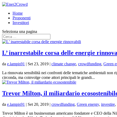
Home
Proponenti
Investitori
Seleziona una pagina
L’ inarrestabile corsa delle energie rinnova
da
e.lampis91
|
Set 23, 2019
|
climate change
,
crowdfunding
,
Green e
La rinnovata sensibilità nei confronti delle tematiche ambientali non r
circonda, ma coinvolge come attori principali le grandi...
Trevor Milton, il miliardario ecosostenibil
da
e.lampis91
|
Set 20, 2019
|
crowdfunding
,
Green energy
,
investire
,
Trevor Milton è un businessman americano fondatore e CEO della Nik