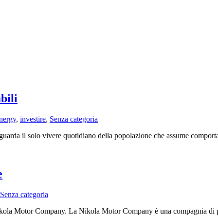
bili
nergy
,
investire
,
Senza categoria
iguarda il solo vivere quotidiano della popolazione che assume comportame
e
Senza categoria
ola Motor Company. La Nikola Motor Company è una compagnia di proge