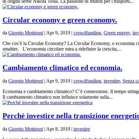
di origini serbe Nikola Tesla. La passione di Milton per i trasporti...
Circular economy e green economy.
da
Giorgio Mottironi
|
Apr 9, 2019
|
crowdfunding
,
Green energy
,
inv
Che cos’è la Circular Economy? La Circular Economy, o economia circo
smaltire. L’economia circolare mira a ridefinire la crescita,...
Cambiamento climatico ed economia.
da
Giorgio Mottironi
|
Apr 9, 2019
|
crowdfunding
,
investire
,
Senza ca
Economia e cambiamento climatico? C’è connessione. Il tempo stringe e l
Il cambiamento climatico non influisce solamente sulla...
Perchè investire nella transizione energeti
da
Giorgio Mottironi
|
Apr 8, 2019
|
investire