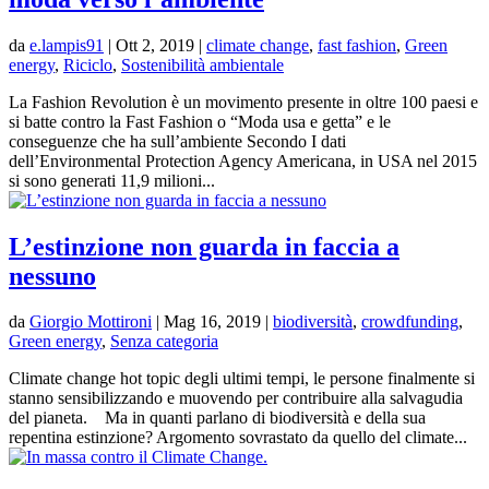
da
e.lampis91
|
Ott 2, 2019
|
climate change
,
fast fashion
,
Green
energy
,
Riciclo
,
Sostenibilità ambientale
La Fashion Revolution è un movimento presente in oltre 100 paesi e
si batte contro la Fast Fashion o “Moda usa e getta” e le
conseguenze che ha sull’ambiente Secondo I dati
dell’Environmental Protection Agency Americana, in USA nel 2015
si sono generati 11,9 milioni...
L’estinzione non guarda in faccia a
nessuno
da
Giorgio Mottironi
|
Mag 16, 2019
|
biodiversità
,
crowdfunding
,
Green energy
,
Senza categoria
Climate change hot topic degli ultimi tempi, le persone finalmente si
stanno sensibilizzando e muovendo per contribuire alla salvagudia
del pianeta. Ma in quanti parlano di biodiversità e della sua
repentina estinzione? Argomento sovrastato da quello del climate...