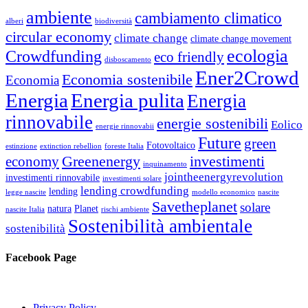
ambiente
cambiamento climatico
alberi
biodiversità
circular economy
climate change
climate change movement
ecologia
Crowdfunding
eco friendly
disboscamento
Ener2Crowd
Economia sostenibile
Economia
Energia
Energia pulita
Energia
rinnovabile
energie sostenibili
Eolico
energie rinnovabii
Future
green
Fotovoltaico
estinzione
extinction rebellion
foreste Italia
Greenenergy
investimenti
economy
inquinamento
jointheenergyrevolution
investimenti rinnovabile
investimenti solare
lending crowdfunding
lending
legge nascite
modello economico
nascite
Savetheplanet
solare
natura
Planet
nascite Italia
rischi ambiente
Sostenibilità ambientale
sostenibilità
Facebook Page
Privacy Policy