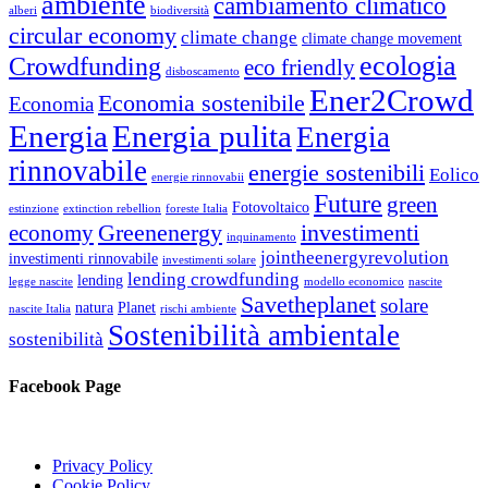
ambiente
cambiamento climatico
alberi
biodiversità
circular economy
climate change
climate change movement
ecologia
Crowdfunding
eco friendly
disboscamento
Ener2Crowd
Economia sostenibile
Economia
Energia
Energia pulita
Energia
rinnovabile
energie sostenibili
Eolico
energie rinnovabii
Future
green
Fotovoltaico
estinzione
extinction rebellion
foreste Italia
Greenenergy
investimenti
economy
inquinamento
jointheenergyrevolution
investimenti rinnovabile
investimenti solare
lending crowdfunding
lending
legge nascite
modello economico
nascite
Savetheplanet
solare
natura
Planet
nascite Italia
rischi ambiente
Sostenibilità ambientale
sostenibilità
Facebook Page
Privacy Policy
Cookie Policy