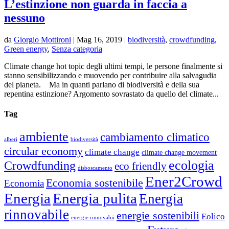
L’estinzione non guarda in faccia a
nessuno
da
Giorgio Mottironi
|
Mag 16, 2019
|
biodiversità
,
crowdfunding
,
Green energy
,
Senza categoria
Climate change hot topic degli ultimi tempi, le persone finalmente si
stanno sensibilizzando e muovendo per contribuire alla salvagudia
del pianeta. Ma in quanti parlano di biodiversità e della sua
repentina estinzione? Argomento sovrastato da quello del climate...
Tag
ambiente
cambiamento climatico
alberi
biodiversità
circular economy
climate change
climate change movement
ecologia
Crowdfunding
eco friendly
disboscamento
Ener2Crowd
Economia sostenibile
Economia
Energia
Energia pulita
Energia
rinnovabile
energie sostenibili
Eolico
energie rinnovabii