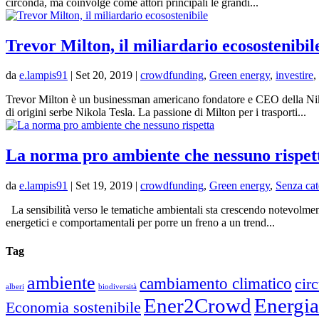
circonda, ma coinvolge come attori principali le grandi...
Trevor Milton, il miliardario ecosostenibil
da
e.lampis91
|
Set 20, 2019
|
crowdfunding
,
Green energy
,
investire
,
Trevor Milton è un businessman americano fondatore e CEO della Nik
di origini serbe Nikola Tesla. La passione di Milton per i trasporti...
La norma pro ambiente che nessuno rispet
da
e.lampis91
|
Set 19, 2019
|
crowdfunding
,
Green energy
,
Senza cat
La sensibilità verso le tematiche ambientali sta crescendo notevolment
energetici e comportamentali per porre un freno a un trend...
Tag
ambiente
cambiamento climatico
cir
alberi
biodiversità
Ener2Crowd
Energia
Economia sostenibile