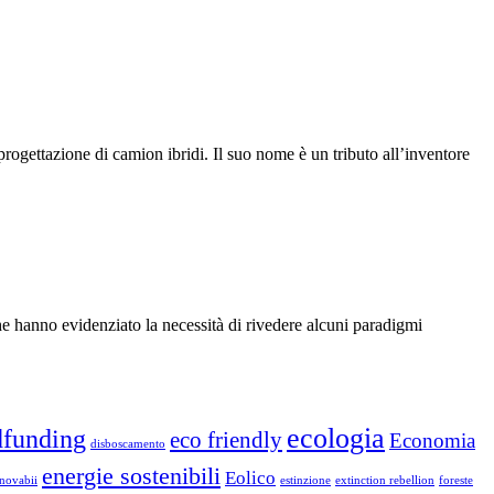
ttazione di camion ibridi. Il suo nome è un tributo all’inventore
he hanno evidenziato la necessità di rivedere alcuni paradigmi
ecologia
funding
eco friendly
Economia
disboscamento
energie sostenibili
Eolico
nnovabii
estinzione
extinction rebellion
foreste